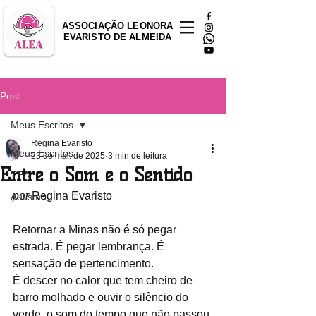
ASSOCIAÇÃO LEONORA
EVARISTO DE ALMEIDA
Post
Meus Escritos
Regina Evaristo
Meus Escritos
23 de mai. de 2025
3 min de leitura
Entre o Som e o Sentido
TEA
por
 Regina Evaristo
Autismo
Retornar a Minas não é só pegar 
estrada. É pegar lembrança. É 
sensação de pertencimento.
É descer no calor que tem cheiro de 
barro molhado e ouvir o silêncio do 
verde, o som do tempo que não passou.