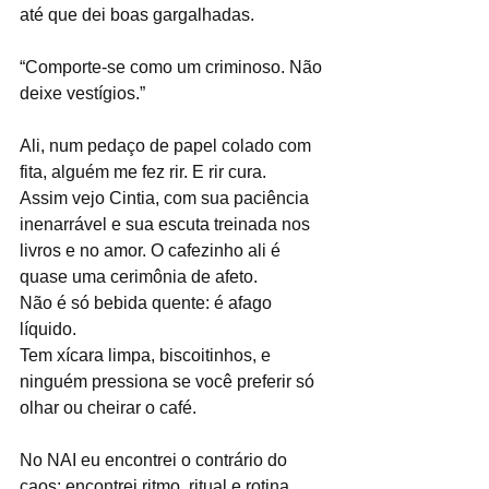
até que dei boas gargalhadas. 
“Comporte-se como um criminoso. Não 
deixe vestígios.”
Ali, num pedaço de papel colado com 
fita, alguém me fez rir. E rir cura. 
Assim vejo Cintia, com sua paciência 
inenarrável e sua escuta treinada nos 
livros e no amor. O cafezinho ali é 
quase uma cerimônia de afeto.
Não é só bebida quente: é afago 
líquido.
Tem xícara limpa, biscoitinhos, e 
ninguém pressiona se você preferir só 
olhar ou cheirar o café. 
No NAI eu encontrei o contrário do 
caos: encontrei ritmo, ritual e rotina 