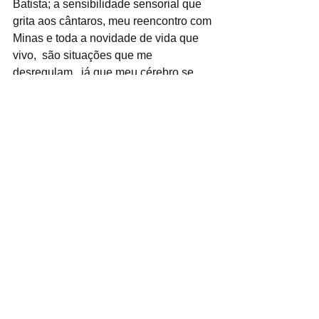
Batista; a sensibilidade sensorial que 
grita aos cântaros, meu reencontro com 
Minas e toda a novidade de vida que 
vivo,  são situações que me 
desregulam,  já que meu cérebro se 
aconchega na previsibilidade; contudo, 
a força da escuta e o papel iluminador 
de Cíntia são um oásis nesse meu 
deserto neurodivergente. 
Companheiros de  jornadas se 
reconhecem, eu reconheço você, 
Cintia!
Gratidão.🌻