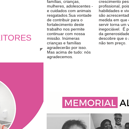
famílias, crianças,
crescimento pes
mulheres, adolescentes -
profissional, poi
e cuidados com animais
habilidades e vi
resgatados.Sua vontade
são acrescenta
de contribuir para o
medida em que 
fortalecimento deste
servir torna um 
trabalho nos permite
inegociável. É 
continuar com nossa
da generosidad
ITORES
missão. Inúmeras
descobre que o
crianças e famílias
não tem preço.
agradecerão por isso.
Mas acima de tudo: nós
agradecemos.