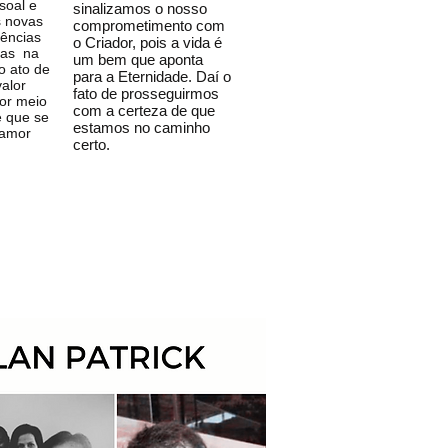
soal e
sinalizamos o nosso
s novas
comprometimento com
vências
o Criador, pois a vida é
das na
um bem que aponta
o ato de
para a Eternidade. Daí o
valor
fato de prosseguirmos
por meio
com a certeza de que
e que se
estamos no caminho
 amor
certo.